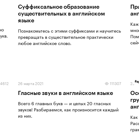
Суффиксальное образование
Пр
существительных в английском
ан
языке
Каж
но
мно
Познакомьтесь с этими суффиксами и научитесь
укв.
Пом
превращать в существительное практически
сей
любое английское слово.
#
в
14612
26 марта 2021
111307
25 м
Гласные звуки в английском языке
Ос
гру
Всего 6 главных букв — и целых 20 гласных
ан
звуков! Разбираемся, как произносится каждый
из них.
Как
Рас
грам