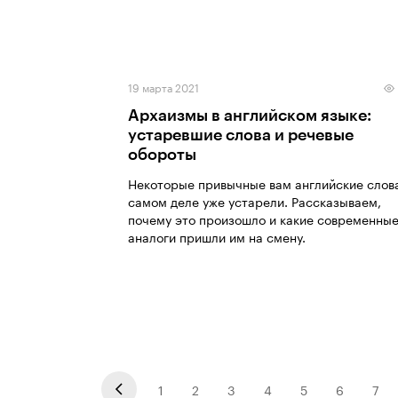
19 марта 2021
Архаизмы в английском языке:
устаревшие слова и речевые
обороты
Некоторые привычные вам английские слов
самом деле уже устарели. Рассказываем,
почему это произошло и какие современны
аналоги пришли им на смену.
1
2
3
4
5
6
7