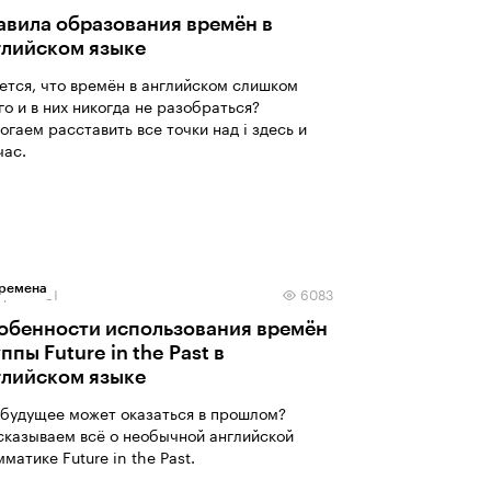
авила образования времён в
глийском языке
ется, что времён в английском слишком
го и в них никогда не разобраться?
огаем расставить все точки над i здесь и
час.
ремена
арта 2021
6083
обенности использования времён
ппы Future in the Past в
глийском языке
 будущее может оказаться в прошлом?
сказываем всё о необычной английской
матике Future in the Past.