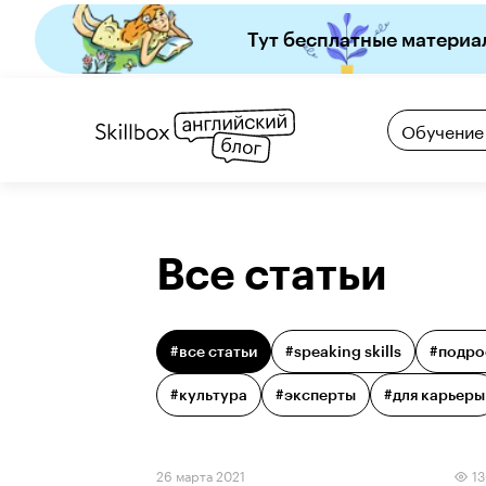
Тут бесплатные материа
Обучение
Все статьи
#все статьи
#
speaking skills
#
подро
#
культура
#
эксперты
#
для карьеры
26 марта 2021
1