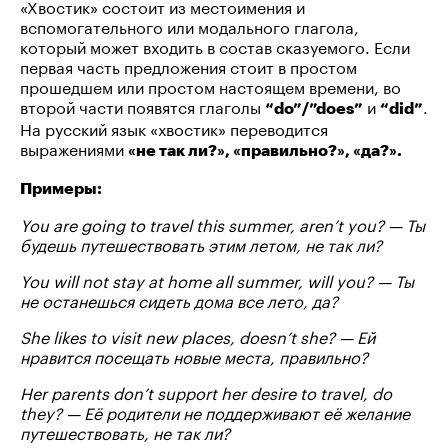
«Хвостик» состоит из местоимения и
вспомогательного или модального глагола,
который может входить в состав сказуемого. Если
первая часть предложения стоит в простом
прошедшем или простом настоящем времени, во
второй части появятся глаголы
и
.
“do”/”does”
“did”
На русский язык «хвостик» переводится
выражениями
«не так ли?», «правильно?», «да?».
Примеры:
You are going to travel this summer, aren’t you? — Ты
будешь путешествовать этим летом, не так ли?
You will not stay at home all summer, will you? — Ты
не останешься сидеть дома все лето, да?
She likes to visit new places, doesn’t she? — Ей
нравится посещать новые места, правильно?
Her parents don’t support her desire to travel, do
they? — Её родители не поддерживают её желание
путешествовать, не так ли?