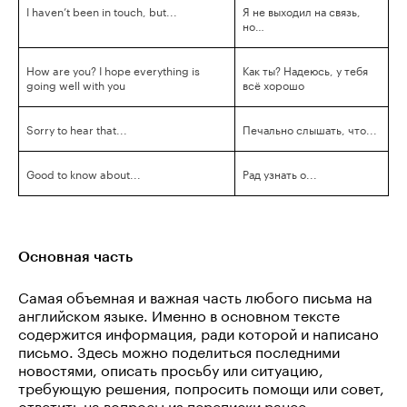
I haven’t been in touch, but...
Я не выходил на связь,
но…
How are you? I hope everything is
Как ты? Надеюсь, у тебя
going well with you
всё хорошо
Sorry to hear that...
Печально слышать, что...
Good to know about...
Рад узнать о...
Основная часть
Самая объемная и важная часть любого письма на
английском языке. Именно в основном тексте
содержится информация, ради которой и написано
письмо. Здесь можно поделиться последними
новостями, описать просьбу или ситуацию,
требующую решения, попросить помощи или совет,
ответить на вопросы из переписки ранее,