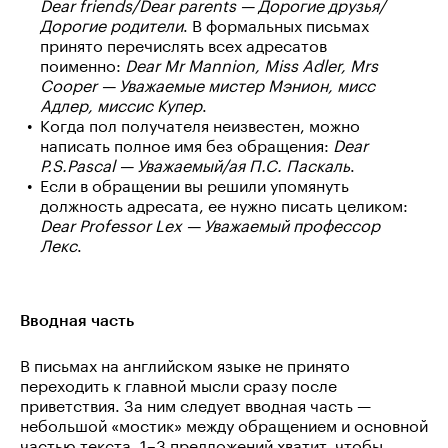
Dear friends/Dear parents — Дорогие друзья/
Дорогие родители
. В формальных письмах
принято перечислять всех адресатов
поименно:
Dear Mr Mannion, Miss Adler, Mrs
Cooper — Уважаемые мистер Мэнион, мисс
Адлер, миссис Купер
.
Когда пол получателя неизвестен, можно
написать полное имя без обращения:
Dear
P.S.Pascal — Уважаемый/ая П.С. Паскаль
.
Если в обращении вы решили упомянуть
должность адресата, ее нужно писать целиком:
Dear Professor Lex — Уважаемый профессор
Лекс
.
Вводная часть
В письмах на английском языке не принято
переходить к главной мысли сразу после
приветствия. За ним следует вводная часть —
небольшой «мостик» между обращением и основной
частью текста. 1–3 предложений хватит, чтобы