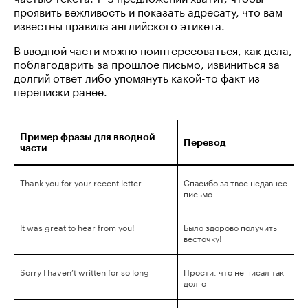
проявить вежливость и показать адресату, что вам
известны правила английского этикета.
В вводной части можно поинтересоваться, как дела,
поблагодарить за прошлое письмо, извиниться за
долгий ответ либо упомянуть какой-то факт из
переписки ранее.
Пример фразы для вводной
Перевод
части
Thank you for your recent letter
Спасибо за твое недавнее
письмо
It was great to hear from you!
Было здорово получить
весточку!
Sorry I haven’t written for so long
Прости, что не писал так
долго