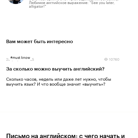
Любимое английское выражение: "See you later,
alligator!"
Вам может быть интересно
#
must know
25 февраля 2025
10760
За сколько можно выучить английский?
Сколько часов, недель или даже лет нужно, чтобы
выучить язык? И что вообще значит «выучить»?
Письмо на английском: с чего начать и