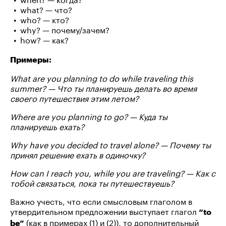
what? — что?
who? — кто?
why? — почему/зачем?
how? — как?
Примеры:
What are you planning to do while traveling this
summer? — Что ты планируешь делать во время
своего путешествия этим летом?
Where are you planning to go? — Куда ты
планируешь ехать?
Why have you decided to travel alone? — Почему ты
принял решение ехать в одиночку?
How can I reach you, while you are traveling? — Как с
тобой связаться, пока ты путешествуешь?
Важно учесть, что если смысловым глаголом в
утвердительном предложении выступает глагол
“to
(как в примерах (1) и (2)), то дополнительный
be”