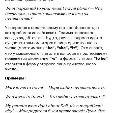
What happened to your recent travel plans? — Что
случилось с твоими недавними планами на
путешествие?
У вопросов к подлежащему есть особенность, о
которой многие забывают. Грамматически он
всегда задаётся так, будто, речь в вопросе идёт о
существительном второго лица единственного
числа (местоимения
). Это значит,
“he”, “she”, “it”
что у смыслового глагола в вопросе к подлежащему
появляется окончание
, а формы глагола
“-s”
“to be”
ставятся в форму второго лица единственного
числа.
Примеры:
Mary loves to travel — Мэри любит путешествовать.
Who loves to travel? — Кто любит путешествовать?
My parents were right about Deli. It’s a magnificent
city! — Мои родители были правы насчёт Дели. Это