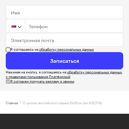
Имя
Телефон
Электронная почта
Я соглашаюсь на
обработку персональных данных
Записаться
Нажимая на кнопку, я соглашаюсь на
обработку персональных данных
,
с правилами пользования Платформой
Я согласен получать рекламу и звонки
Главная
О школе английского языка Skillbox (ex-КЭСПА)