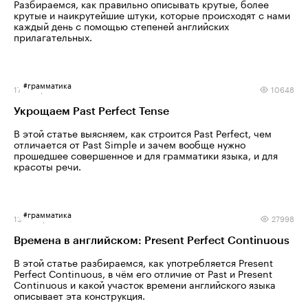
Разбираемся, как правильно описывать крутые, более
крутые и наикрутейшие штуки, которые происходят с нами
каждый день с помощью степеней английских
прилагательных.
#
грамматика
17 января 2025
10648
Укрощаем Past Perfect Tense
В этой статье выясняем, как строится Past Perfect, чем
отличается от Past Simple и зачем вообще нужно
прошедшее совершенное и для грамматики языка, и для
красоты речи.
#
грамматика
13 ноября 2024
27998
Времена в английском: Present Perfect Continuous
В этой статье разбираемся, как употребляется Present
Perfect Continuous, в чём его отличие от Past и Present
Continuous и какой участок времени английского языка
описывает эта конструкция.