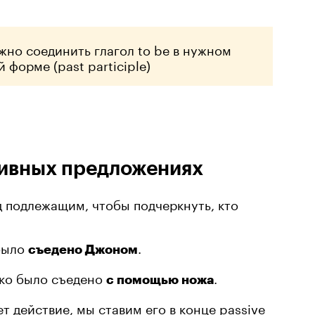
ужно соединить глагол to be в нужном
 форме (past participle)
ссивных предложениях
ед подлежащим, чтобы подчеркнуть, кто
было
.
съедено Джоном
ко было съедено
.
с помощью ножа
т действие, мы ставим его в конце passive