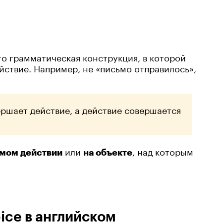
это грамматическая конструкция, в которой
ствие. Например, не «письмо отправилось»,
ершает действие, а действие совершается
или
, над которым
амом действии
на объекте
oice в английском