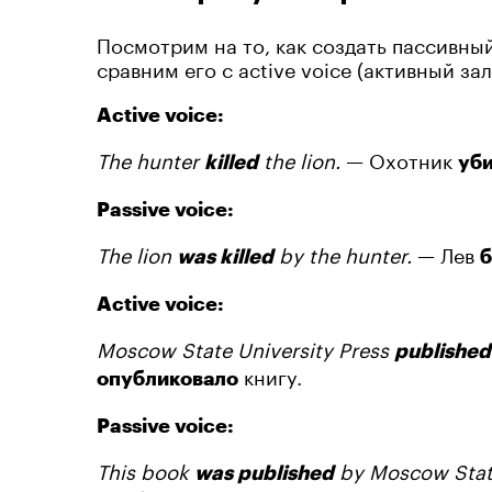
Посмотрим на то, как создать пассивный
сравним его с active voice (активный за
Active voice:
The hunter
the lion.
— Охотник
killed
уб
Passive voice:
The lion
by the hunter.
— Лев
was killed
б
Active voice:
Moscow State University Press
published
книгу.
опубликовало
Passive voice:
This book
by Moscow State
was published