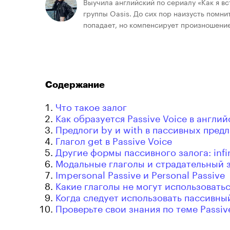
Выучила английский по сериалу «Как я в
группы Oasis. До сих пор наизусть помни
попадает, но компенсирует произношени
Содержание
Что такое залог
Как образуется Passive Voice в англи
Предлоги by и with в пассивных пред
Глагол get в Passive Voice
Другие формы пассивного залога: infini
Модальные глаголы и страдательный з
Impersonal Passive и Personal Passive
Какие глаголы не могут использоватьс
Когда следует использовать пассивны
Проверьте свои знания по теме Passiv