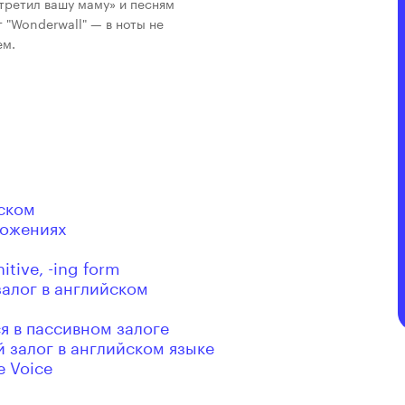
стретил вашу маму» и песням
т "Wonderwall" — в ноты не
ем.
йском
ложениях
tive, -ing form
алог в английском
я в пассивном залоге
й залог в английском языке
e Voice