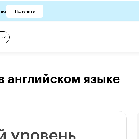
лы
Получить
в английском языке
й уровень