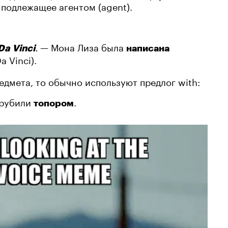
 подлежащее агентом (agent).
.
— Мона Лиза была
Da Vinci
написана
 Vinci).
дмета, то обычно используют предлог with:
срубили
.
топором