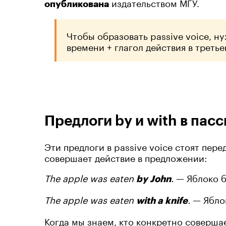
издательством МГУ.
опубликована
Чтобы образовать passive voice, н
времени + глагол действия в третьей
Предлоги by и with в па
Эти предлоги в passive voice стоят пер
совершает действие в предложении:
The apple was eaten
.
— Яблоко 
by John
The apple was eaten
.
— Ябло
with a knife
Когда мы знаем, кто конкретно совершае