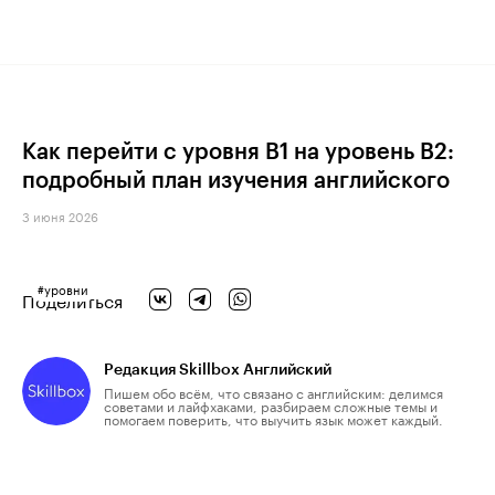
Как перейти с уровня B1 на уровень B2:
подробный план изучения английского
3 июня 2026
#
уровни
Поделиться
Редакция Skillbox Английский
Пишем обо всём, что связано с английским: делимся
советами и лайфхаками, разбираем сложные темы и
помогаем поверить, что выучить язык может каждый.