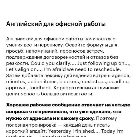
Английский для офисной работы
Английский для офисной работы начинается с
умения вести переписку. Освойте формулы для
просьб, напоминаний, переносов встреч,
подтверждения договоренностей и отказов без
резкости: Could you clarify..., Just following up on...,
Let’s align on..., I’m afraid we need to reschedule.
Затем добавьте лексику для ведения встреч: agenda,
minutes, action items, blockers, next steps, deadline,
approval, feedback. Корпоративный английский
ценит ясность больше витиеватости.
Хорошее рабочее сообщение отвечает на четыре
вопроса: что произошло, что уже сделано, что
Поэтому
нужно от адресата и к какому сроку.
полезная тренировка — каждый день писать
короткий апдейт: Yesterday I finished..., Today I’m
working on..., I need your input on...