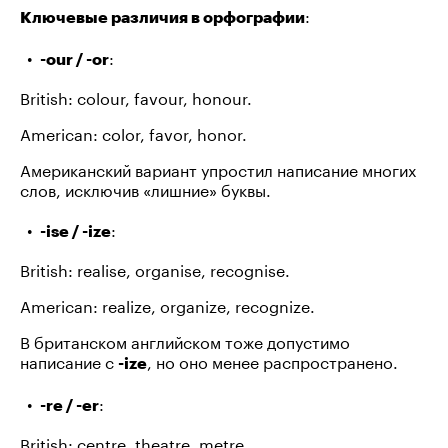
:
Ключевые различия в орфографии
:
-our / -or
British: colour, favour, honour.
American: color, favor, honor.
Американский вариант упростил написание многих
слов, исключив «лишние» буквы.
:
-ise / -ize
British: realise, organise, recognise.
American: realize, organize, recognize.
В британском английском тоже допустимо
написание с
, но оно менее распространено.
-ize
:
-re / -er
British: centre, theatre, metre.