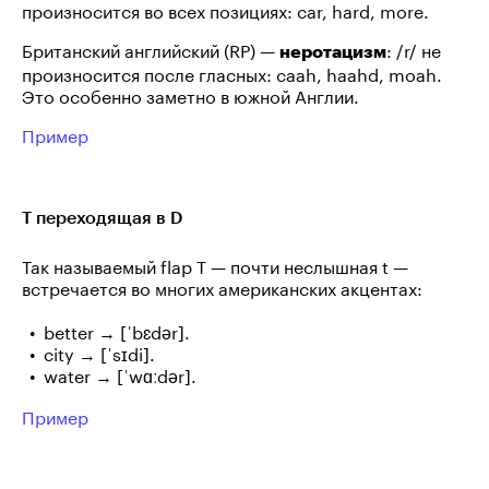
произносится во всех позициях: car, hard, more.
Британский английский (RP) —
: /r/ не
неротацизм
произносится после гласных: caah, haahd, moah.
Это особенно заметно в южной Англии.
Пример
T переходящая в D
Так называемый flap T — почти неслышная t —
встречается во многих американских акцентах:
better → [ˈbɛdər].
city → [ˈsɪdi].
water → [ˈwɑːdər].
Пример