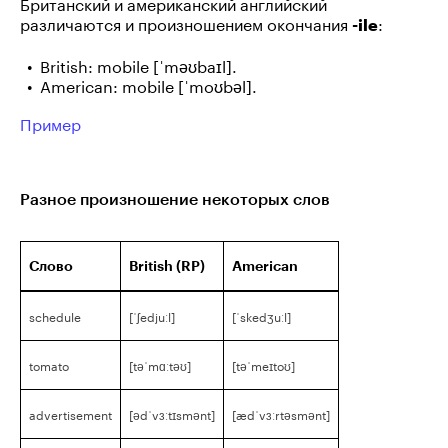
Британский и американский английский
различаются и произношением окончания
:
-ile
British: mobile [ˈməʊbaɪl].
American: mobile [ˈmoʊbəl].
Пример
Разное произношение некоторых слов
Слово
British (RP)
American
schedule
[ˈʃedjuːl]
[ˈskedʒuːl]
tomato
[təˈmɑːtəʊ]
[təˈmeɪtoʊ]
advertisement
[ədˈvɜːtɪsmənt]
[ædˈvɜːrtəsmənt]