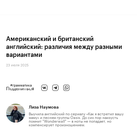
Американский и британский
английский: различия между разными
вариантами
23 июля 2025
#
грамматика
Поделиться
Лиза Наумова
Выучила английский по сериалу «Как я встретил вашу
маму» и песням группы Oasis. До сих пор наизусть
помнит "Wonderwall" — в ноты не попадает, но
компенсирует произношением.