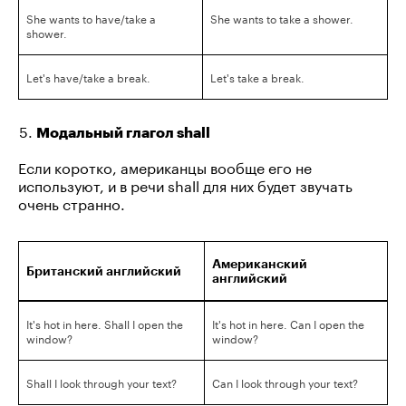
She wants to have/take a
She wants to take a shower.
shower.
Let's have/take a break.
Let's take a break.
Модальный глагол shall
Если коротко, американцы вообще его не
используют, и в речи shall для них будет звучать
очень странно.
Американский
Британский английский
английский
It's hot in here. Shall I open the
It's hot in here. Can I open the
window?
window?
Shall I look through your text?
Can I look through your text?