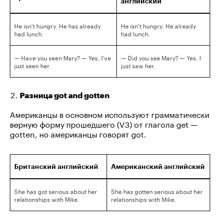
английский
He isn't hungry. He has already
He isn't hungry. He already
had lunch.
had lunch.
— Have you seen Mary? — Yes, I’ve
— Did you see Mary? — Yes, I
just seen her.
just saw her.
Разница got and gotten
Американцы в основном используют грамматически
верную форму прошедшего (V3) от глагола get —
gotten, но американцы говорят got.
Британский английский
Американский английский
She has got serious about her
She has gotten serious about her
relationships with Mike.
relationships with Mike.