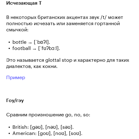
Исчезающая Т
В некоторых британских акцентах звук /t/ может
полностью исчезать или заменяется гортанной
смычкой:
bottle → [ˈbɒʔl].
football → [ˈfʊʔbɔːl].
Это называется glottal stop и характерно для таких
диалектов, как кокни.
Пример
Гоу/гэу
Сравним произношение go, no, so:
British: [gəʊ], [nəʊ], [səʊ].
American: [goʊ], [noʊ], [soʊ].