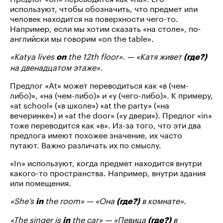
используют, чтобы обозначить, что предмет или
человек находится на поверхности чего-то.
Например, если мы хотим сказать «на столе», по-
английски мы говорим «on the table».
«Katya lives
the 12th floor». — «Катя живет
on
(где?)
на двенадцатом этаже».
Предлог «At» может переводиться как «в (чем-
либо)», «на (чем-либо)» и «у (чего-либо)». К примеру,
«at school» («в школе») «at the party» («на
вечеринке») и «at the door» («у двери»). Предлог «in»
тоже переводится как «в». Из-за того, что эти два
предлога имеют похожее значение, их часто
путают. Важно различать их по смыслу.
«In» используют, когда предмет находится внутри
какого-то пространства. Например, внутри здания
или помещения.
«She’s
the room» — «Она
в комнате».
in
(где?)
«The singer is
the car» — «Певица
в
in
(где?)