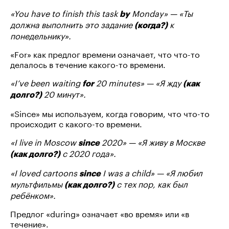
«You have to finish this task
Monday» — «Ты
by
должна выполнить это задание
к
(когда?)
понедельнику».
«For» как предлог времени означает, что что-то
делалось в течение какого-то времени.
«I’ve been waiting
20 minutes» — «Я жду
for
(как
20 минут».
долго?)
«Since» мы используем, когда говорим, что что-то
происходит с какого-то времени.
«I live in Moscow
2020» — «Я живу в Москве
since
с 2020 года».
(как долго?)
«I loved cartoons
I was a child» — «Я любил
since
мультфильмы
с тех пор, как был
(как долго?)
ребёнком».
Предлог «during» означает «во время» или «в
течение».