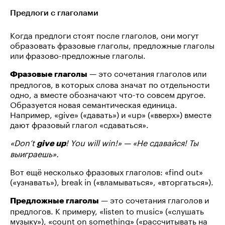
Предлоги с глаголами
Когда предлоги стоят после глаголов, они могут
образовать фразовые глаголы, предложные глаголы
или фразово-предложные глаголы.
— это сочетания глаголов или
Фразовые глаголы
предлогов, в которых слова значат по отдельности
одно, а вместе обозначают что-то совсем другое.
Образуется новая семантическая единица.
Например, «give» («давать») и «up» («вверх») вместе
дают фразовый глагол «сдаваться».
«Don’t
! You will win!» — «Не сдавайся! Ты
give up
выиграешь».
Вот ещё несколько фразовых глаголов: «find out»
(«узнавать»), break in («вламываться», «вторгаться»).
— это сочетания глаголов и
Предложные глаголы
предлогов. К примеру, «listen to music» («слушать
музыку»), «count on something» («рассчитывать на