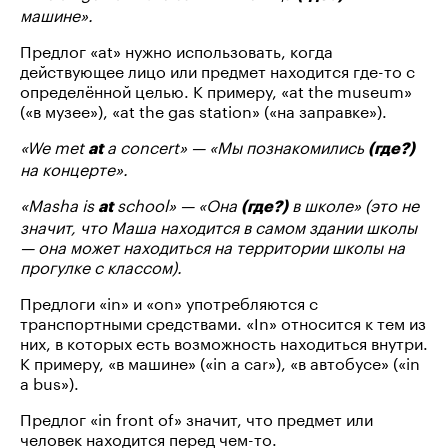
машине».
Предлог «at» нужно использовать, когда
действующее лицо или предмет находится где-то с
определённой целью. К примеру, «at the museum»
(«в музее»), «at the gas station» («на заправке»).
«We met
a concert» — «Мы познакомились
at
(где?)
на концерте».
«Masha is
school» — «Она
в школе» (это не
at
(где?)
значит, что Маша находится в самом здании школы
— она может находиться на территории школы на
прогулке с классом).
Предлоги «in» и «on» употребляются с
транспортными средствами. «In» относится к тем из
них, в которых есть возможность находиться внутри.
К примеру, «в машине» («in a car»), «в автобусе» («in
a bus»).
Предлог «in front of» значит, что предмет или
человек находится перед чем-то.