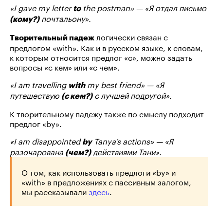
«I gave my letter
the postman» — «Я отдал письмо
to
почтальону».
(кому?)
логически связан с
Творительный падеж
предлогом «with». Как и в русском языке, к словам,
к которым относится предлог «с», можно задать
вопросы «с кем» или «с чем».
«I am travelling
my best friend» — «Я
with
путешествую
с лучшей подругой».
(с кем?)
К творительному падежу также по смыслу подходит
предлог «by».
«I am disappointed
Tanya’s actions» — «Я
by
разочарована
действиями Тани».
(чем?)
О том, как использовать предлоги «by» и
«with» в предложениях с пассивным залогом,
мы рассказывали
здесь
.