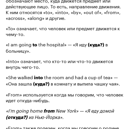
обозначают место, куда движется предмет или
действующее лицо. То есть, направление движения.
К ним относятся «to», «into», «by», «out of», «from»,
«across», «along» и другие.
«To» означает, что человек или предмет движется к
чему-то.
«I am going
the hospital» — «Я иду
в
to
(куда?)
больницу».
«Into» означает, что кто-то или что-то движется
внутрь чего-то.
«She walked
the room and had a cup of tea» —
into
«Она зашла
в комнату и выпила чашку чая».
(куда?)
«From» используется когда мы говорим, что человек
идет откуда-нибудь.
«I’m going home
New York» — «Я еду домой
from
из Нью-Йорка».
(откуда?)
«From» также полезен, когда мы говорим о родине.