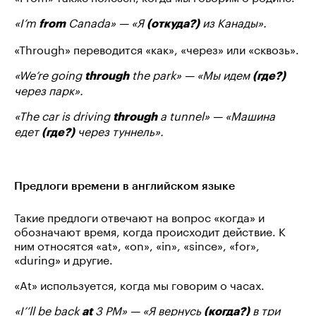
«I’m
Canada» — «Я
из Канады».
from
(откуда?)
«Through» переводится «как», «через» или «сквозь».
«We’re going
the park» — «Мы идем
through
(где?)
через парк».
«The car is driving
a tunnel» — «Машина
through
едет
через туннель».
(где?)
Предлоги времени в английском языке
Такие предлоги отвечают на вопрос «когда» и
обозначают время, когда происходит действие. К
ним относятся «at», «on», «in», «since», «for»,
«during» и другие.
«At» используется, когда мы говорим о часах.
«I’’ll be back
3 PM» — «Я вернусь
в три
at
(когда?)