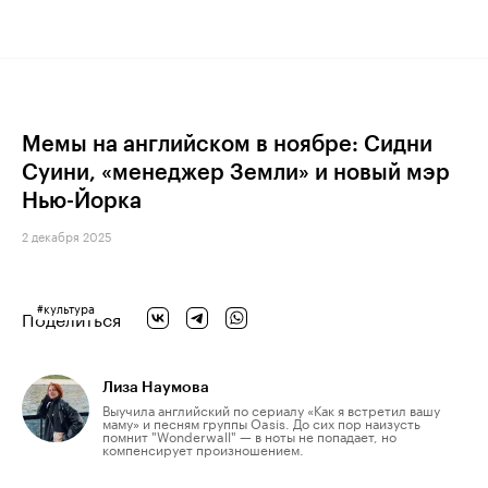
Мемы на английском в ноябре: Сидни
Суини, «менеджер Земли» и новый мэр
Нью-Йорка
2 декабря 2025
#
культура
Поделиться
Лиза Наумова
Выучила английский по сериалу «Как я встретил вашу
маму» и песням группы Oasis. До сих пор наизусть
помнит "Wonderwall" — в ноты не попадает, но
компенсирует произношением.