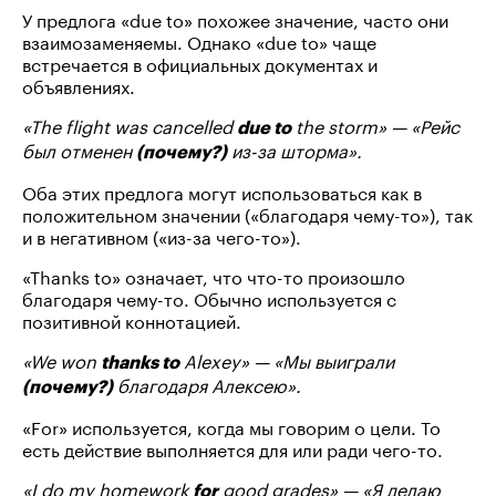
У предлога «due to» похожее значение, часто они
взаимозаменяемы. Однако «due to» чаще
встречается в официальных документах и
объявлениях.
«The flight was cancelled
the storm» — «Рейс
due to
был отменен
из-за шторма».
(почему?)
Оба этих предлога могут использоваться как в
положительном значении («благодаря чему-то»), так
и в негативном («из-за чего-то»).
«Thanks to» означает, что что-то произошло
благодаря чему-то. Обычно используется с
позитивной коннотацией.
«We won
Alexey» — «Мы выиграли
thanks to
благодаря Алексею».
(почему?)
«For» используется, когда мы говорим о цели. То
есть действие выполняется для или ради чего-то.
«I do my homework
good grades» — «Я делаю
for