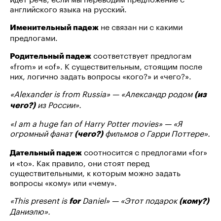
английского языка на русский.
не связан ни с какими
Именительный падеж
предлогами.
соответствует предлогам
Родительный падеж
«from» и «of». К существительным, стоящим после
них, логично задать вопросы «кого?» и «чего?».
«Alexander is from Russia» — «Александр родом
(из
из России».
чего?)
«I am a huge fan of Harry Potter movies» — «Я
огромный фанат
фильмов о Гарри Поттере».
(чего?)
соотносится с предлогами «for»
Дательный падеж
и «to». Как правило, они стоят перед
существительными, к которым можно задать
вопросы «кому» или «чему».
«This present is
Daniel» — «Этот подарок
for
(кому?)
Даниэлю».