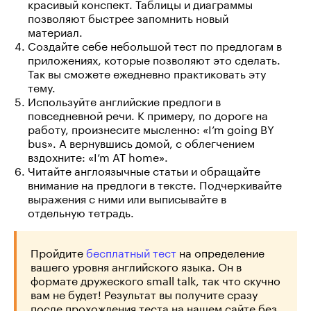
красивый конспект. Таблицы и диаграммы
позволяют быстрее запомнить новый
материал.
Создайте себе небольшой тест по предлогам в
приложениях, которые позволяют это сделать.
Так вы сможете ежедневно практиковать эту
тему.
Используйте английские предлоги в
повседневной речи. К примеру, по дороге на
работу, произнесите мысленно: «I’m going BY
bus». А вернувшись домой, с облегчением
вздохните: «I’m AT home».
Читайте англоязычные статьи и обращайте
внимание на предлоги в тексте. Подчеркивайте
выражения с ними или выписывайте в
отдельную тетрадь.
Пройдите
бесплатный тест
на определение
вашего уровня английского языка. Он в
формате дружеского small talk, так что скучно
вам не будет! Результат вы получите сразу
после прохождения теста на нашем сайте без