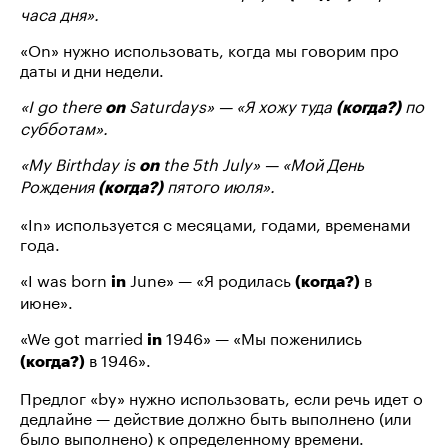
часа дня».
«On» нужно использовать, когда мы говорим про
даты и дни недели.
«I go there
Saturdays» — «Я хожу туда
по
on
(когда?)
субботам».
«My Birthday is
the 5th July» — «Мой День
on
Рождения
пятого июля».
(когда?)
«In» используется с месяцами, годами, временами
года.
«I was born
June» — «Я родилась
в
in
(когда?)
июне».
«We got married
1946» — «Мы поженились
in
в 1946».
(когда?)
Предлог «by» нужно использовать, если речь идет о
дедлайне — действие должно быть выполнено (или
было выполнено) к определенному времени.