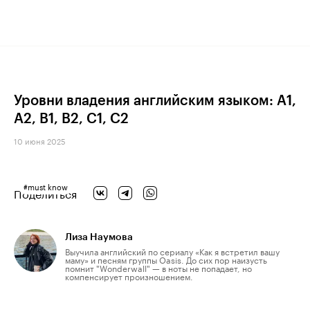
Уровни владения английским языком: A1,
A2, B1, B2, C1, C2
10 июня 2025
#
must know
Поделиться
Лиза Наумова
Выучила английский по сериалу «Как я встретил вашу
маму» и песням группы Oasis. До сих пор наизусть
помнит "Wonderwall" — в ноты не попадает, но
компенсирует произношением.