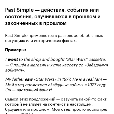
Past Simple — действия, события или
состояния, случившихся в прошлом и
законченных в прошлом
Past Simple применяется в разговоре об обычных
ситуациях или исторических фактах.
Примеры:
I
to the shop and bought “Star Wars” cassette.
went
— Я пошёл в магазин и купил кассету со «Звёздными
войнами».
My father
«Star Wars» in 1977. He is a real fan! —
saw
Мой отец посмотрел «Звёздные войны» в 1977 году.
Он — настоящий фанат!
Смысл этих предложений — озвучить какой-то факт,
который не влияет на контекст в настоящем,
будущем или прошлом. Мой отец просто посмотрел
фильм в 1997. Я просто сходил и купил кассету.