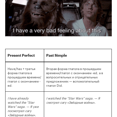
Present Perfect
Past Simple
Have/has + третья
Вторая форма глагола в прошедшем
форма глагола в
времени/глагол с окончанием -ed, а в
прошедшем времени/
вопросительных и отрицательных
глагол с окончанием -
предложениях — вспомогательный
ed.
глагол Did.
I have already
I watched the “Star Wars” saga. — Я
watched the “Star
смотрел сагу «Звёздные войны».
Wars” saga. — Я уже
посмотрел сагу
«Звёздные войны».