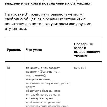
владение языком в повседневных ситуациях
На уровне B1 люди, как правило, уже могут
свободно общаться в реальных ситуациях с
носителями, а не только учителем или другими
студентами.
Словарный
запас к
Уровень
Что умею
вышестоящему
уровню
B1
понимать, о чём говорят
67% к B2
носители (без акцента и
жаргонизмов);
говорить на темы,
возникающие на работе, учёбе,
досуге;
общаться в большинстве
ситуаций, которые могут
возникнуть во время
пребывания за границей;
составить связное сообщение