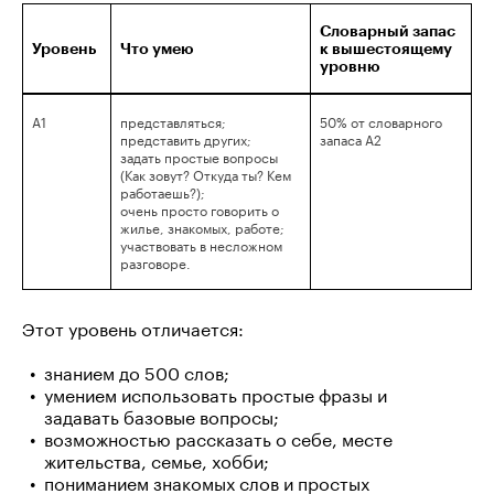
Словарный запас
Уровень
Что умею
к вышестоящему
уровню
A1
представляться;
50% от словарного
представить других;
запаса A2
задать простые вопросы
(Как зовут? Откуда ты? Кем
работаешь?);
очень просто говорить о
жилье, знакомых, работе;
участвовать в несложном
разговоре.
Этот уровень отличается:
знанием до 500 слов;
умением использовать простые фразы и
задавать базовые вопросы;
возможностью рассказать о себе, месте
жительства, семье, хобби;
пониманием знакомых слов и простых