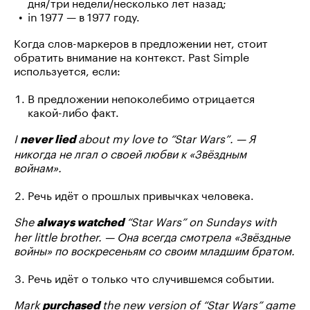
дня/три недели/несколько лет назад;
in 1977 — в 1977 году.
Когда слов-маркеров в предложении нет, стоит
обратить внимание на контекст. Past Simple
используется, если:
В предложении непоколебимо отрицается
какой-либо факт.
I
about my love to “Star Wars”. — Я
never lied
никогда не лгал о своей любви к «Звёздным
войнам».
Речь идёт о прошлых привычках человека.
She
“Star Wars” on Sundays with
always watched
her little brother. — Она всегда смотрела «Звёздные
войны» по воскресеньям со своим младшим братом.
Речь идёт о только что случившемся событии.
Mark
the new version of “Star Wars” game
purchased