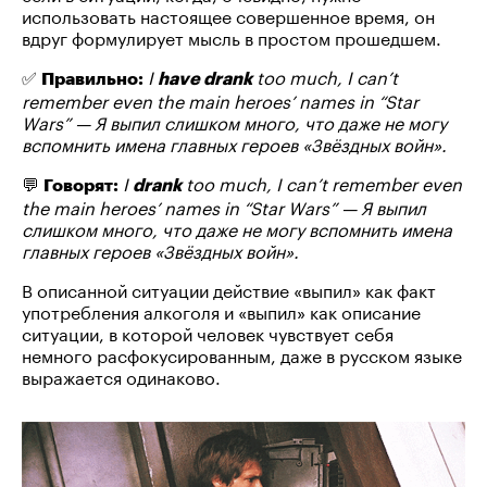
использовать настоящее совершенное время, он
вдруг формулирует мысль в простом прошедшем.
✅
I
too much, I can’t
Правильно:
have drank
remember even the main heroes’ names in “Star
Wars” — Я выпил слишком много, что даже не могу
вспомнить имена главных героев «Звёздных войн».
💬
I
too much, I can’t remember even
Говорят:
drank
the main heroes’ names in “Star Wars” — Я выпил
слишком много, что даже не могу вспомнить имена
главных героев «Звёздных войн».
В описанной ситуации действие «выпил» как факт
употребления алкоголя и «выпил» как описание
ситуации, в которой человек чувствует себя
немного расфокусированным, даже в русском языке
выражается одинаково.