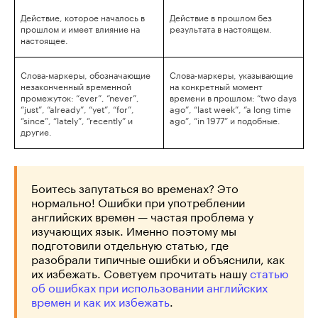
Действие, которое началось в
Действие в прошлом без
прошлом и имеет влияние на
результата в настоящем.
настоящее.
Слова-маркеры, обозначающие
Слова-маркеры, указывающие
незаконченный временной
на конкретный момент
промежуток: “ever”, “never”,
времени в прошлом: “two days
“just”, “already”, “yet”, “for”,
ago”, “last week”, “a long time
“since”, “lately”, “recently” и
ago”, “in 1977” и подобные.
другие.
Боитесь запутаться во временах? Это
нормально! Ошибки при употреблении
английских времен — частая проблема у
изучающих язык. Именно поэтому мы
подготовили отдельную статью, где
разобрали типичные ошибки и объяснили, как
их избежать. Советуем прочитать нашу
статью
об ошибках при использовании английских
времен и как их избежать
.