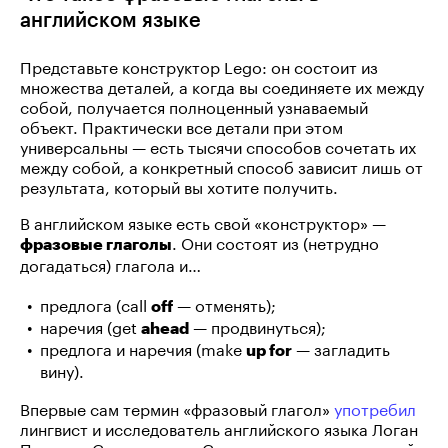
английском языке
Представьте конструктор Lego: он состоит из
множества деталей, а когда вы соединяете их между
собой, получается полноценный узнаваемый
объект. Практически все детали при этом
универсальны — есть тысячи способов сочетать их
между собой, а конкретный способ зависит лишь от
результата, который вы хотите получить.
В английском языке есть свой «конструктор» —
. Они состоят из (нетрудно
фразовые глаголы
догадаться) глагола и…
предлога (call
— отменять);
off
наречия (get
— продвинуться);
ahead
предлога и наречия (make
— загладить
up for
вину).
Впервые сам термин «фразовый глагол»
употребил
лингвист и исследователь английского языка Логан
Пирсолл Смит в книге «Слова и идиомы», изданной в