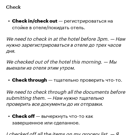
Check
— регистрироваться на
Check in/check out
стойке в отеле/покидать отель.
We need to check in at the hotel before 3pm. — Нам
нужно зарегистрироваться в отеле до трех часов
дня.
We checked out of the hotel this morning. — Мы
выехали из отеля этим утром.
— тщательно проверить что-то.
Check through
We need to check through all the documents before
submitting them. — Нам нужно тщательно
проверить все документы до их отправки.
— вычеркнуть что-то как
Check off
завершенное или сделанное.
I checked off all the items on my grocery list. — Я