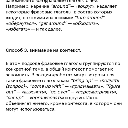
Например, наречие
“around”— «вокруг»
, наделяет
некоторые фразовые глаголы, в состав которых
входит, похожими значениями:
“turn around” —
«обернуться», “get around” — «обходить»,
«избегать»
— и так далее.
Способ 3: внимание на контекст.
В этом подходе фразовые глаголы группируются по
конкретной теме, а общий контекст помогает их
запомнить. В секции «работа» могут встретиться
такие фразовые глаголы как:
“bring up” — «поднять
(вопрос)», “come up with” — «придумывать», “figure
out” — «выяснить», “go over” — «пересматривать»,
“set up” — «организовать»
и другие. Их не
объединяет ничего, кроме контекста, в котором они
могут использоваться.