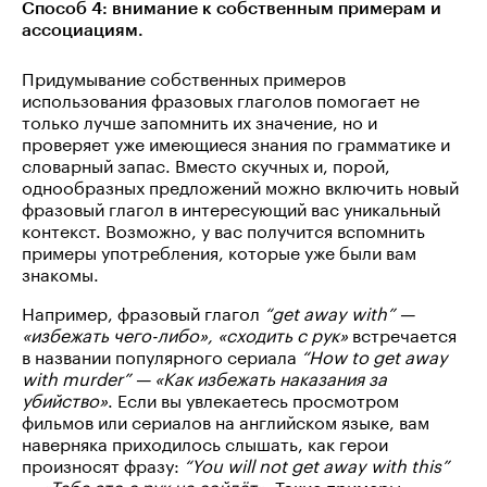
Способ 4: внимание к собственным примерам и
ассоциациям.
Придумывание собственных примеров
использования фразовых глаголов помогает не
только лучше запомнить их значение, но и
проверяет уже имеющиеся знания по грамматике и
словарный запас. Вместо скучных и, порой,
однообразных предложений можно включить новый
фразовый глагол в интересующий вас уникальный
контекст. Возможно, у вас получится вспомнить
примеры употребления, которые уже были вам
знакомы.
Например, фразовый глагол
“get away with” —
«избежать чего-либо», «сходить с рук»
встречается
в названии популярного сериала
“How to get away
with murder” — «Как избежать наказания за
убийство»
. Если вы увлекаетесь просмотром
фильмов или сериалов на английском языке, вам
наверняка приходилось слышать, как герои
произносят фразу:
“You will not get away with this”
— «Тебе это с рук не сойдёт».
Такие примеры