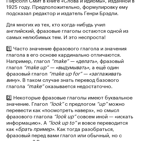
1925 году. Предположительно, формулировку ему
подсказал редактор и издатель Генри Брэдли.
Для многих из тех, кто когда-нибудь учил
английский, фразовые глаголы остаются одной из
самых нелюбимых тем. И это неспроста!
1️⃣ Часто значение фразового глагола и значения
глагола в его основе кардинально отличаются.
Например, глагол
“make” — «делать»
, фразовый
глагол
“make up” — «выдумывать»
, а ещё один
фразовый глагол
“make up for” — «заглаживать
вину»
. В таком случае знать перевод базового
глагола
“make”
оказывается недостаточно.
2️⃣ Некоторые фразовые глаголы имеют буквальное
значение. Глагол
“look”
с предлогом
“up”
можно
перевести как «посмотреть наверх», но смысл
фразового глагола
“look up”
совсем иной — «искать
информацию». А
“look up to”
и вовсе переводится
как «
брать пример»
. Как тогда разобраться,
фразовый перед вами глагол или обычный, но с
предлогом? В этом помогает контекст.