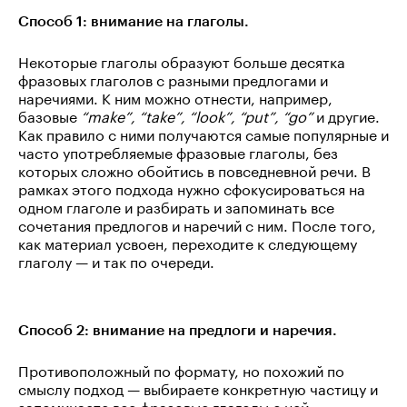
Способ 1: внимание на глаголы.
Некоторые глаголы образуют больше десятка
фразовых глаголов с разными предлогами и
наречиями. К ним можно отнести, например,
базовые
“make”, “take”, “look”, “put”, “go”
и другие.
Как правило с ними получаются самые популярные и
часто употребляемые фразовые глаголы, без
которых сложно обойтись в повседневной речи. В
рамках этого подхода нужно сфокусироваться на
одном глаголе и разбирать и запоминать все
сочетания предлогов и наречий с ним. После того,
как материал усвоен, переходите к следующему
глаголу — и так по очереди.
Способ 2: внимание на предлоги и наречия.
Противоположный по формату, но похожий по
смыслу подход — выбираете конкретную частицу и
запоминаете все фразовые глаголы с ней.