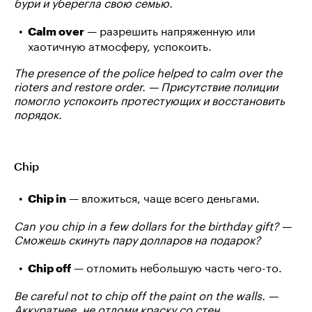
бури и уберегла свою семью.
— разрешить напряженную или
Calm over
хаотичную атмосферу, успокоить.
The presence of the police helped to calm over the
rioters and restore order. — Присутствие полиции
помогло успокоить протестующих и восстановить
порядок.
Chip
— вложиться, чаще всего деньгами.
Chip in
Can you chip in a few dollars for the birthday gift? —
Сможешь скинуть пару долларов на подарок?
— отломить небольшую часть чего-то.
Chip off
Be careful not to chip off the paint on the walls. —
Аккуратнее, не отломи краску со стен.