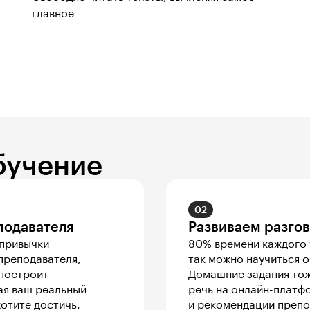
главное
бучение
02
подавателя
Развиваем разго
ривычки 

80% времени каждого у
преподавателя, 
так можно научиться о
построит 
Домашние задания тож
я ваш реальный 
речь на онлайн-платфо
хотите достичь.
и рекомендации препо