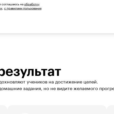
 я соглашаюсь на
обработку
ых
,
с правилами пользования
результат
дохновляют учеников на достижение целей.

 домашние задания, но не видите желаемого прогр