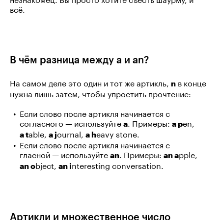
всё.
В чём разница между a и an?
На самом деле это один и тот же артикль,
в конце
n
нужна лишь затем, чтобы упростить прочтение:
Если слово после артикля начинается с
согласного — используйте
. Примеры:
en,
a
a p
able,
ournal,
eavy stone.
a t
a j
a h
Если слово после артикля начинается с
гласной — используйте
. Примеры:
pple,
an
an a
bject,
nteresting conversation.
an o
an i
Артикли и множественное число