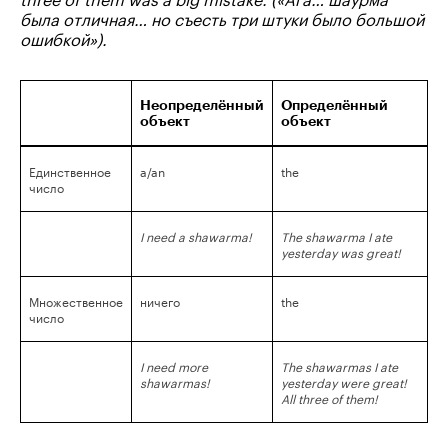
была отличная… но съесть три штуки было большой
ошибкой»).
Неопределённый
Определённый
объект
объект
Единственное
a/an
the
число
I need a shawarma!
The shawarma I ate
yesterday was great!
Множественное
ничего
the
число
I need more
The shawarmas I ate
shawarmas!
yesterday were great!
All three of them!