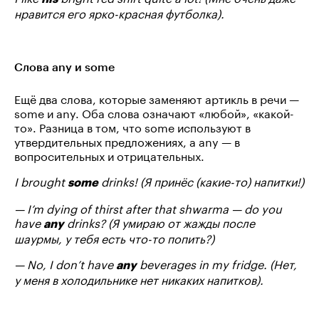
нравится его ярко-красная футболка).
Слова any и some
Ещё два слова, которые заменяют артикль в речи —
some и any. Оба слова означают «любой», «какой-
то». Разница в том, что some используют в
утвердительных предложениях, а any — в
вопросительных и отрицательных.
I brought
drinks! (Я принёс (какие-то) напитки!)
some
— I’m dying of thirst after that shwarma — do you
have
drinks? (Я умираю от жажды после
any
шаурмы, у тебя есть что-то попить?)
— No, I don’t have
beverages in my fridge. (Нет,
any
у меня в холодильнике нет никаких напитков).