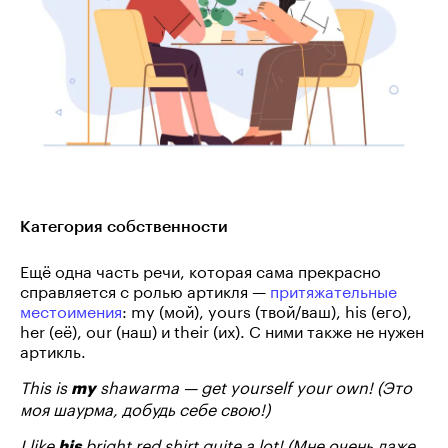
Категория собственности
Ещё одна часть речи, которая сама прекрасно
справляется с ролью артикля —
притяжательные
местоимения
: my (мой), yours (твой/ваш), his (его),
her (её), our (наш) и their (их). С ними также не нужен
артикль.
This is
shawarma — get yourself your own! (Это
my
моя шаурма, добудь себе свою!)
I like
bright red shirt quite a lot! (Мне очень даже
his