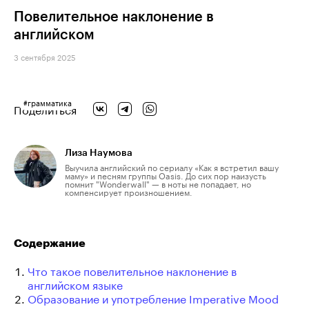
Повелительное наклонение в
английском
3 сентября 2025
#
грамматика
Поделиться
Лиза Наумова
Выучила английский по сериалу «Как я встретил вашу
маму» и песням группы Oasis. До сих пор наизусть
помнит "Wonderwall" — в ноты не попадает, но
компенсирует произношением.
Содержание
Что такое повелительное наклонение в
английском языке
Образование и употребление Imperative Mood