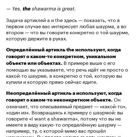
— Yes,
shawarma is great.
the
Задача артиклей a и the здесь — показать, что в
первом случае вас интересует любая шаурма, а во
втором — что вы говорите конкретно о той шаурме,
которую держите в руках.
Определённый артикль the используют, когда
говорят о каком-то конкретном, уникальном
В примере выше с его
объекте или объектах.
помощью вы указываете, что речь идёт не просто о
какой-то шаурме, а конкретно о той, которую вы
купили и которую прямо сейчас едите.
Неопределённый артикль a используют, когда
Он
говорят о каком-то неконкретном объекте.
означает, что описываемый предмет — «какой-то»,
«один из». Возвращаясь к примеру с шаурмой: вы
говорите «I want a shawarma», потому что вы не
имеете в виду какую-то определённую шаурму —
например, ту, с которой мимо вас прошёл
незнакомец. Вы просто хотите съесть шаурму, и