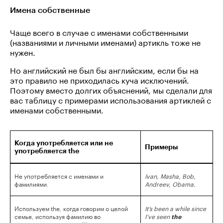
Имена собственные
Чаще всего в случае с именами собственными
(названиями и личными именами) артикль тоже не
нужен.
Но английский не был бы английским, если бы на
это правило не приходилась куча исключений.
Поэтому вместо долгих объяснений, мы сделали для
вас таблицу с примерами использования артиклей с
именами собственными.
Когда употребляется или не
Примеры
употребляется the
Не употребляется с именами и
Ivan, Masha, Bob,
фамилиями.
Andreev, Obama.
Используем the, когда говорим о целой
It’s been a while since
семье, используя фамилию во
I’ve seen
the