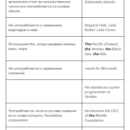
архипелага стоит во множественном
Solovetsky Islands.
числе или употребляется со словом
islands.
Не употребляется с названиями
Niagara Falls, Lake
водопадов и озёр.
Baikal, Lake Como.
Используем the, когда называем океаны,
Pacific (Ocean),
The
реки, моря.
Yenisey,
Black
the
the
Sea,
Nile.
the
Не употребляется с названиями
I work for Microsoft.
компаний.
He started as a junior
programmer at
Yandex.
Употребляется, если в составе названия
He became the CEO
есть слова company, foundation,
of
Mozilla
the
corporation.
Foundation.