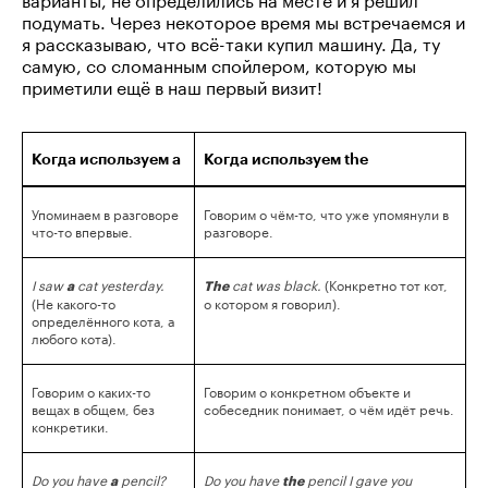
подумать. Через некоторое время мы встречаемся и
я рассказываю, что всё-таки купил машину. Да, ту
самую, со сломанным спойлером, которую мы
приметили ещё в наш первый визит!
Когда используем a
Когда используем the
Упоминаем в разговоре
Говорим о чём-то, что уже упомянули в
что-то впервые.
разговоре.
I saw
cat yesterday.
cat was black.
(Конкретно тот кот,
a
The
(Не какого-то
о котором я говорил).
определённого кота, а
любого кота).
Говорим о каких-то
Говорим о конкретном объекте и
вещах в общем, без
собеседник понимает, о чём идёт речь.
конкретики.
Do you have
pencil?
Do you have
pencil I gave you
a
the