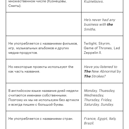
множественном числе (Кузнецовы,
Kuznetsovs.
Смиты).
He’s never had any
business with
the
Smiths.
Не употребляется с названиями фильмов,
Twilight, Skyrim,
игр, музыкальных альбомов и других
Game of Thrones, Led
медиа-продуктов.
Zeppelin II.
Но некоторые проекты используют the
Have you listened to
как часть названия.
New Abnormal by
The
Strokes?
The
В английском языке названия дней недели
Monday, Thuesday,
считаются именами собственными.
Wednesday,
Поэтому их мы не используем без артикля
Thursday, Friday,
и всегда пишем с большой буквы.
Saturday, Sunday.
Не употребляется с названиями стран.
France, Egypt, Italy,
Brazil.