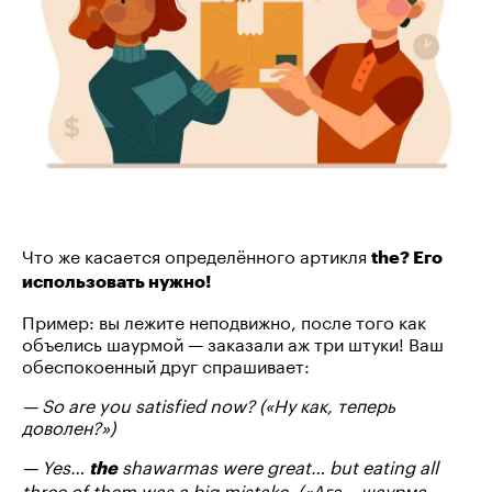
Что же касается определённого артикля
the? Его
использовать нужно!
Пример: вы лежите неподвижно, после того как
объелись шаурмой — заказали аж три штуки! Ваш
обеспокоенный друг спрашивает:
— So are you satisfied now? («Ну как, теперь
доволен?»)
— Yes…
shawarmas were great… but eating all
the
three of them was a big mistake. («Ага… шаурма