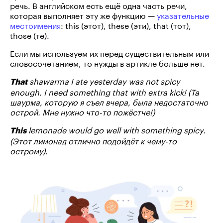
речь. В английском есть ещё одна часть речи,
которая выполняет эту же функцию —
указательные
местоимения
: this (этот), these (эти), that (тот),
those (те).
Если мы используем их перед существительным или
словосочетанием, то нужды в артикле больше нет.
shawarma I ate yesterday was not spicy
That
enough. I need something that with extra kick! (Та
шаурма, которую я съел вчера, была недостаточно
острой. Мне нужно что-то пожёстче!)
lemonade would go well with something spicy.
This
(Этот лимонад отлично подойдёт к чему-то
острому).