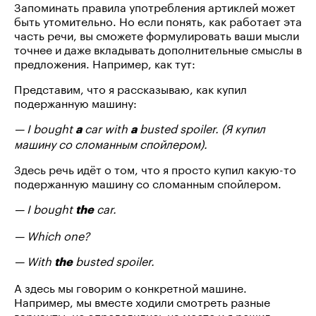
Запоминать правила употребления артиклей может
быть утомительно. Но если понять, как работает эта
часть речи, вы сможете формулировать ваши мысли
точнее и даже вкладывать дополнительные смыслы в
предложения. Например, как тут:
Представим, что я рассказываю, как купил
подержанную машину:
— I bought
car with
busted spoiler. (Я купил
a
a
машину со сломанным спойлером).
Здесь речь идёт о том, что я просто купил какую-то
подержанную машину со сломанным спойлером.
— I bought
car.
the
— Which one?
— With
busted spoiler.
the
А здесь мы говорим о конкретной машине.
Например, мы вместе ходили смотреть разные
варианты, не определились на месте и я решил