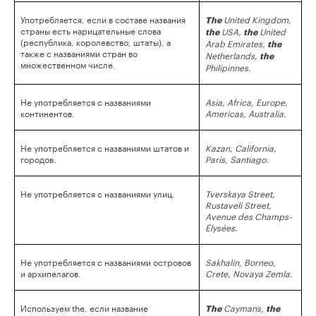
Употребляется, если в составе названия
United Kingdom,
The
страны есть нарицательные слова
USA,
United
the
the
(республика, королевство, штаты), а
Arab Emirates,
the
также с названиями стран во
Netherlands,
the
множественном числе.
Philipinnes.
Не употребляется с названиями
Asia, Africa, Europe,
континентов.
Americas, Australia.
Не употребляется с названиями штатов и
Kazan, California,
городов.
Paris, Santiago.
Не употребляется с названиями улиц.
Tverskaya Street,
Rustaveli Street,
Avenue des Champs-
Élysées.
Не употребляется с названиями островов
Sakhalin, Borneo,
и архипелагов.
Crete, Novaya Zemla.
Используем the, если название
Caymans,
The
the