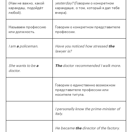
(Нам не важно, какой
yesterday?
(Говорим о конкретном
карандаш, подойдёт
карандаше, о том, который я дал тебе
любой).
вчера).
Называем профессию
Говорим о конкретном представителе
или должность.
профессии.
I am
policeman.
Have you noticed how stressed
a
the
lawyer is?
She wants to be
doctor recommended I walk more.
a
The
doctor.
Говорим о единственно возможном
представителе профессии или
носителе титула.
I personally know the prime-minister of
Italy.
He became
director of the factory.
the